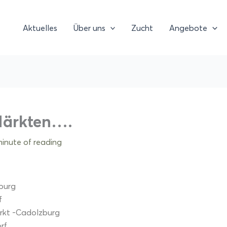
Aktuelles
Über uns
Zucht
Angebote
Märkten….
minute of reading
zburg
f
rkt -Cadolzburg
rf