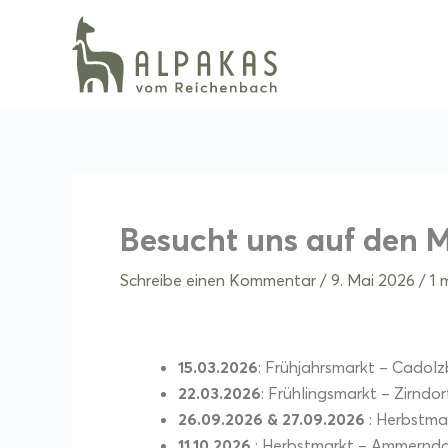
Zum
Inhalt
springen
Besucht uns auf den 
Schreibe einen Kommentar
/
9. Mai 2026
/
1 
15.03.2026
: Frühjahrsmarkt – Cadol
22.03.2026
: Frühlingsmarkt – Zirndor
26.09.2026 & 27.09.2026
: Herbstma
11.10.2026
: Herbstmarkt – Ammerndo