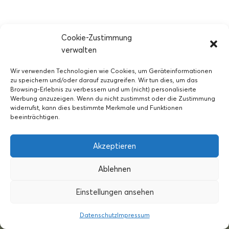
Cookie-Zustimmung
verwalten
Wir verwenden Technologien wie Cookies, um Geräteinformationen
zu speichern und/oder darauf zuzugreifen. Wir tun dies, um das
Browsing-Erlebnis zu verbessern und um (nicht) personalisierte
Werbung anzuzeigen. Wenn du nicht zustimmst oder die Zustimmung
widerrufst, kann dies bestimmte Merkmale und Funktionen
beeinträchtigen.
Akzeptieren
Ablehnen
Impressum
Datenschutz
AGB
Einstellungen ansehen
I
E
P
n
n
h
Datenschutz
Impressum
s
v
o