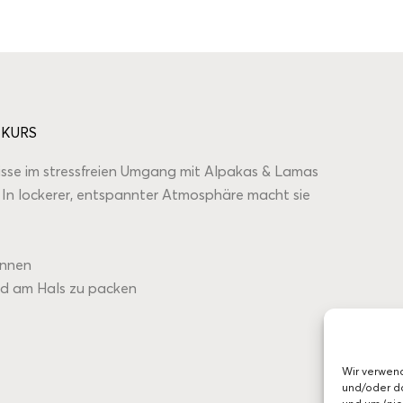
 KURS
isse im stressfreien Umgang mit Alpakas & Lamas
n lockerer, entspannter Atmosphäre macht sie
innen
und am Hals zu packen
Wir verwen
und/oder da